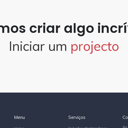
os criar algo incrí
Iniciar um
projecto
Menu
Serviços
Co
Av.