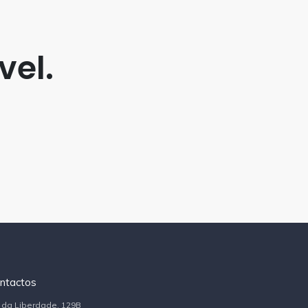
vel.
ntactos
 da Liberdade, 129B