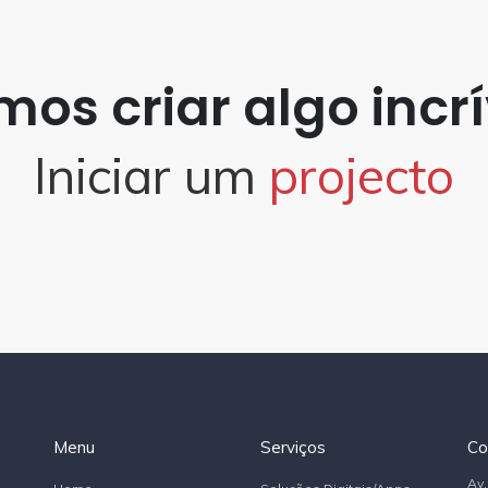
os criar algo incrí
Iniciar um
projecto
Menu
Serviços
Co
Av.