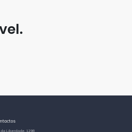
vel.
ntactos
 da Liberdade, 129B