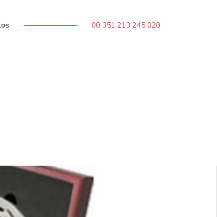
tos
00 351 213 245 020